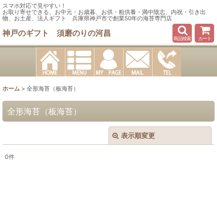
スマホ対応で見やすい！
お取り寄せできる、お中元・お歳暮、お供・粗供養・満中陰志、内祝・引き出
物、お土産、法人ギフト 兵庫県神戸市で創業50年の海苔専門店
神戸のギフト 須磨のりの河昌
商品検索
カート
ホーム
>
全形海苔（板海苔）
全形海苔（板海苔）
表示順変更
閉じる
0
件
表示数
:
在庫あり
並び順
: