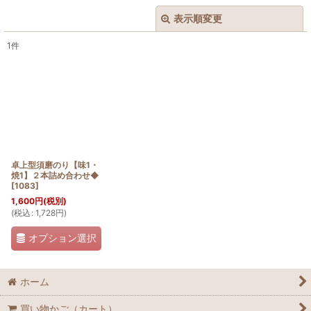
表示順変更
閉じる
1
件
表示数
:
在庫あり
並び順
:
絞り込む
卓上型須磨のり【味1・
焼1】２本詰め合わせ◆
[
1083
]
1,600
円
(税別)
(
税込
:
1,728
円
)
オプション選択
ホーム
買い物かご（カート）