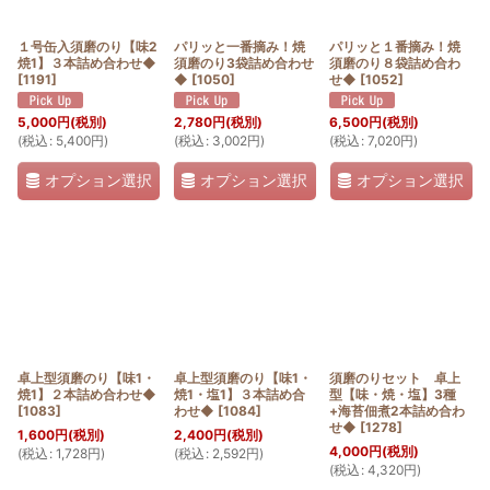
絞り込む
１号缶入須磨のり【味2
パリッと一番摘み！焼
パリッと１番摘み！焼
焼1】３本詰め合わせ◆
須磨のり3袋詰め合わせ
須磨のり８袋詰め合わ
[
1191
]
◆
[
1050
]
せ◆
[
1052
]
5,000
円
(税別)
2,780
円
(税別)
6,500
円
(税別)
(
税込
:
5,400
円
)
(
税込
:
3,002
円
)
(
税込
:
7,020
円
)
オプション選択
オプション選択
オプション選択
卓上型須磨のり【味1・
卓上型須磨のり【味1・
須磨のりセット 卓上
焼1】２本詰め合わせ◆
焼1・塩1】３本詰め合
型【味・焼・塩】3種
[
1083
]
わせ◆
[
1084
]
+海苔佃煮2本詰め合わ
せ◆
[
1278
]
1,600
円
(税別)
2,400
円
(税別)
4,000
円
(税別)
(
税込
:
1,728
円
)
(
税込
:
2,592
円
)
(
税込
:
4,320
円
)