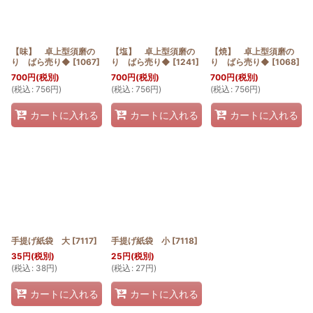
【味】 卓上型須磨の
【塩】 卓上型須磨の
【焼】 卓上型須磨の
り ばら売り◆
[
1067
]
り ばら売り◆
[
1241
]
り ばら売り◆
[
1068
]
700
円
(税別)
700
円
(税別)
700
円
(税別)
(
税込
:
756
円
)
(
税込
:
756
円
)
(
税込
:
756
円
)
カートに入れる
カートに入れる
カートに入れる
手提げ紙袋 大
[
7117
]
手提げ紙袋 小
[
7118
]
35
円
(税別)
25
円
(税別)
(
税込
:
38
円
)
(
税込
:
27
円
)
カートに入れる
カートに入れる