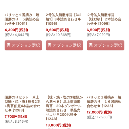
パリッと１番摘み！焼
2号缶入須磨海苔【味2
２号缶入須磨海苔
須磨のり ５袋詰め合
焼1】3本詰め合わせ◆
【味1焼1】２本詰め合
わせ◆
[
1051
]
[
1096
]
わせ◆
[
1095
]
4,300
円
(税別)
9,600
円
(税別)
6,500
円
(税別)
(
税込
:
4,644
円
)
(
税込
:
10,368
円
)
(
税込
:
7,020
円
)
オプション選択
オプション選択
オプション選択
須磨のりセット 卓上
【味・焼・塩の3種類か
パリッと１番摘み！焼
型味・焼・塩3種各2本
ら選べる】卓上型須磨
須磨のり １６袋詰め
+海苔佃煮4本詰め合わ
海苔 20本ダンボール
合わせ◆
[
1235
]
せ◆
[
1283
]
箱詰め合わせ 単品売
12,000
円
(税別)
りより￥200お得◆
7,700
円
(税別)
(
税込
:
12,960
円
)
[
1248
]
(
税込
:
8,316
円
)
13,800
円
(税別)