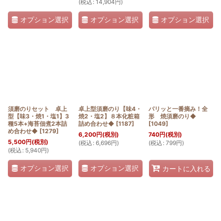
(
税込
:
14,904
円
)
オプション選択
オプション選択
オプション選択
須磨のりセット 卓上
卓上型須磨のり【味4・
パリッと一番摘み！全
型【味3・焼1・塩1】3
焼2・塩2】８本化粧箱
形 焼須磨のり◆
種5本+海苔佃煮2本詰
詰め合わせ◆
[
1187
]
[
1049
]
め合わせ◆
[
1279
]
6,200
円
(税別)
740
円
(税別)
5,500
円
(税別)
(
税込
:
6,696
円
)
(
税込
:
799
円
)
(
税込
:
5,940
円
)
オプション選択
オプション選択
カートに入れる