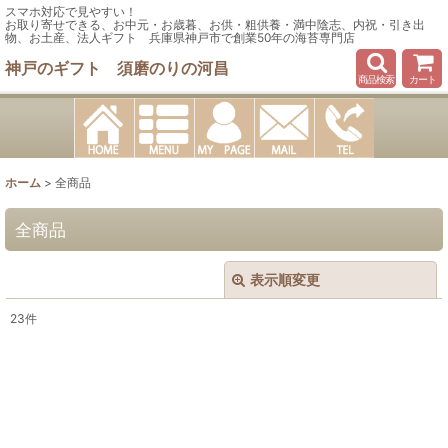
スマホ対応で見やすい！
お取り寄せできる、お中元・お歳暮、お供・粗供養・満中陰志、内祝・引き出
物、お土産、法人ギフト 兵庫県神戸市で創業50年の海苔専門店
神戸のギフト 須磨のりの河昌
商品検索
カート
ホーム
>
全商品
全商品
表示順変更
閉じる
23
件
表示数
:
在庫あり
並び順
: