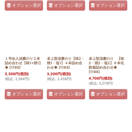
オプション選択
オプション選択
オプション選択
１号缶入須磨のり２本
卓上型須磨のり【味2・
卓上型須磨のり 【味
詰め合わせ【味1+焼1】
焼1・塩1】４本詰め合
2・焼2・塩2】６本化
◆
[
1190
]
わせ◆
[
1184
]
粧箱詰め合わせ◆
[
1186
]
3,300
円
(税別)
3,200
円
(税別)
4,700
円
(税別)
(
税込
:
3,564
円
)
(
税込
:
3,456
円
)
(
税込
:
5,076
円
)
オプション選択
オプション選択
オプション選択