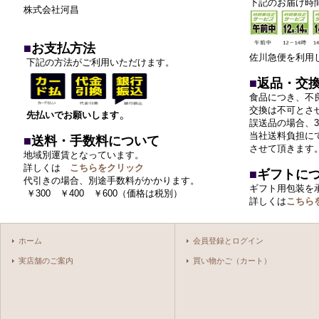
下記のお届け時
株式会社河昌
■
お支払方法
佐川急便を利用
下記の方法がご利用いただけます。
■
返品・交
食品につき、不
交換は不可とさ
。
先払いでお願いします
誤送品の場合、
当社送料負担に
■
送料・手数料について
させて頂きます
地域別運賃となっています。
詳しくは
こちらをクリック
■
ギフトに
代引きの場合、別途手数料がかかります。
ギフト用包装を
￥300 ￥400 ￥600
（価格は税別）
詳しくは
こちら
ホーム
会員登録とログイン
実店舗のご案内
買い物かご（カート）