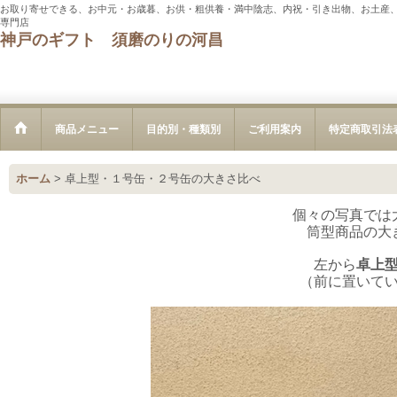
お取り寄せできる、お中元・お歳暮、お供・粗供養・満中陰志、内祝・引き出物、お土産、
専門店
神戸のギフト 須磨のりの河昌
商品メニュー
目的別・種類別
ご利用案内
特定商取引法
ホーム
>
卓上型・１号缶・２号缶の大きさ比べ
個々の写真では
筒型商品の大
左から
卓上
（前に置いて