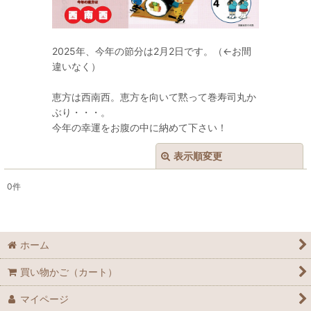
2025年、今年の節分は2月2日です。（←お間
違いなく）
恵方は西南西。恵方を向いて黙って巻寿司丸か
ぶり・・・。
今年の幸運をお腹の中に納めて下さい！
表示順変更
閉じる
0
件
表示数
:
在庫あり
ホーム
並び順
:
買い物かご（カート）
絞り込む
マイページ