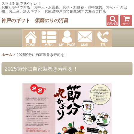
スマホ対応で見やすい！
お取り寄せできる、お中元・お歳暮、お供・粗供養・満中陰志、内祝・引き出
物、お土産、法人ギフト 兵庫県神戸市で創業50年の海苔専門店
神戸のギフト 須磨のりの河昌
商品検索
カート
ホーム
>
2025節分に自家製巻き寿司を！
2025節分に自家製巻き寿司を！