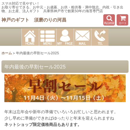
スマホ対応で見やすい！
お取り寄せできる、お中元・お歳暮、お供・粗供養・満中陰志、内祝・引き出
物、お土産、法人ギフト 兵庫県神戸市で創業50年の海苔専門店
神戸のギフト 須磨のりの河昌
商品検索
カート
ホーム
>
年内最後の早割セール2025
年内最後の早割セール2025
年末は忘年会や新年の準備でいろいろお忙しいと思われます。
少し早めに準備ができればゆったりと年末を迎えられますね
ネットショップ限定価格商品もあります。