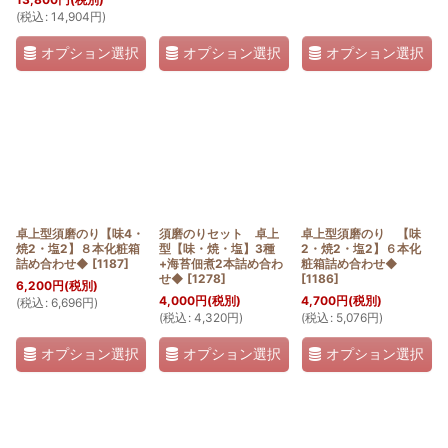
(
税込
:
14,904
円
)
オプション選択
オプション選択
オプション選択
卓上型須磨のり【味4・
須磨のりセット 卓上
卓上型須磨のり 【味
焼2・塩2】８本化粧箱
型【味・焼・塩】3種
2・焼2・塩2】６本化
詰め合わせ◆
[
1187
]
+海苔佃煮2本詰め合わ
粧箱詰め合わせ◆
せ◆
[
1278
]
[
1186
]
6,200
円
(税別)
4,000
円
(税別)
4,700
円
(税別)
(
税込
:
6,696
円
)
(
税込
:
4,320
円
)
(
税込
:
5,076
円
)
オプション選択
オプション選択
オプション選択