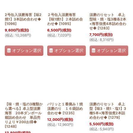
絞り込む
2号缶入須磨海苔【味2
２号缶入須磨海苔
須磨のりセット 卓上
焼1】3本詰め合わせ◆
【味1焼1】２本詰め合
型味・焼・塩3種各2本
[
1096
]
わせ◆
[
1095
]
+海苔佃煮4本詰め合わ
せ◆
[
1283
]
9,600
円
(税別)
6,500
円
(税別)
7,700
円
(税別)
(
税込
:
10,368
円
)
(
税込
:
7,020
円
)
(
税込
:
8,316
円
)
オプション選択
オプション選択
オプション選択
【味・焼・塩の3種類か
パリッと１番摘み！焼
須磨のりセット 卓上
ら選べる】卓上型須磨
須磨のり １６袋詰め
型【味3・焼1・塩1】3
海苔 20本ダンボール
合わせ◆
[
1235
]
種5本+海苔佃煮2本詰
箱詰め合わせ 単品売
め合わせ◆
[
1279
]
12,000
円
(税別)
りより￥200お得◆
5,500
円
(税別)
(
税込
:
12,960
円
)
[
1248
]
(
税込
:
5,940
円
)
13,800
円
(税別)