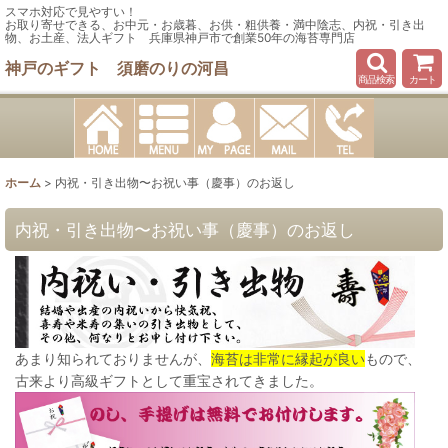
スマホ対応で見やすい！
お取り寄せできる、お中元・お歳暮、お供・粗供養・満中陰志、内祝・引き出
物、お土産、法人ギフト 兵庫県神戸市で創業50年の海苔専門店
神戸のギフト 須磨のりの河昌
商品検索
カート
ホーム
>
内祝・引き出物〜お祝い事（慶事）のお返し
内祝・引き出物〜お祝い事（慶事）のお返し
あまり知られておりませんが、
海苔は非常に縁起が良い
もので、
古来より高級ギフトとして重宝されてきました。