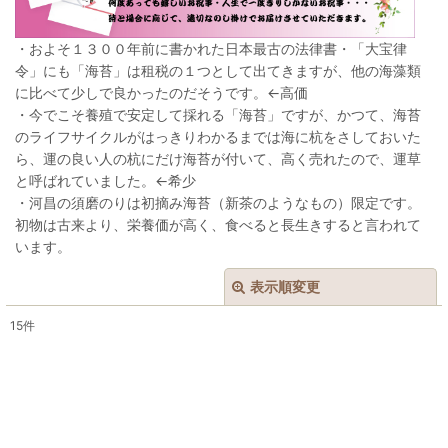
・およそ１３００年前に書かれた日本最古の法律書・「大宝律
令」にも「海苔」は租税の１つとして出てきますが、他の海藻類
に比べて少しで良かったのだそうです。←高価
・今でこそ養殖で安定して採れる「海苔」ですが、かつて、海苔
のライフサイクルがはっきりわかるまでは海に杭をさしておいた
ら、運の良い人の杭にだけ海苔が付いて、高く売れたので、運草
と呼ばれていました。←希少
・河昌の須磨のりは初摘み海苔（新茶のようなもの）限定です。
初物は古来より、栄養価が高く、食べると長生きすると言われて
います。
表示順変更
閉じる
15
件
表示数
:
在庫あり
並び順
: