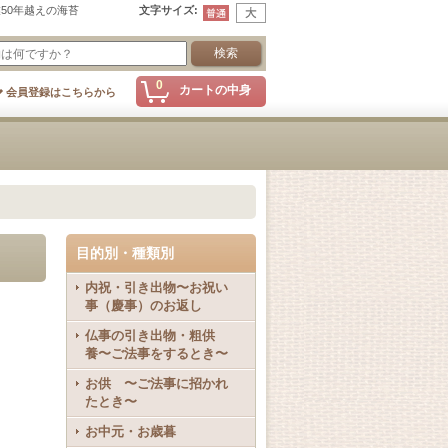
50年越えの海苔
文字サイズ
:
0
カートの中身
会員登録はこちらから
目的別・種類別
内祝・引き出物〜お祝い
事（慶事）のお返し
仏事の引き出物・粗供
養〜ご法事をするとき〜
お供 〜ご法事に招かれ
たとき〜
お中元・お歳暮