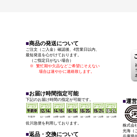
■
商品の発送について
ご注文（ご入金）確認後、4営業日以内、
最短発送を心がけております。
（ご指定日がない場合）
※ 繁忙期や欠品などご希望にそえない
場合は速やかに連絡致します。
■
お届け時間指定可能
下記のお届け時間の指定が可能です
。
■
運営
佐川急便を利用しております。
株式会
光海（
■
返品・交換について
兵庫県佐