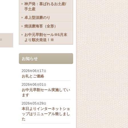
神戸発：喜ばれるお土産/
手土産
卓上型須磨のり
焼須磨海苔（全形）
お中元早割セール※6月末
より順次発送！※
お知らせ
2026
06
17
年
月
日
お礼とご連絡
2026
06
01
年
月
日
お中元早割セール実施してい
ます
2026
05
29
年
月
日
本日よりインターネットショ
ップはリニューアル致しまし
た