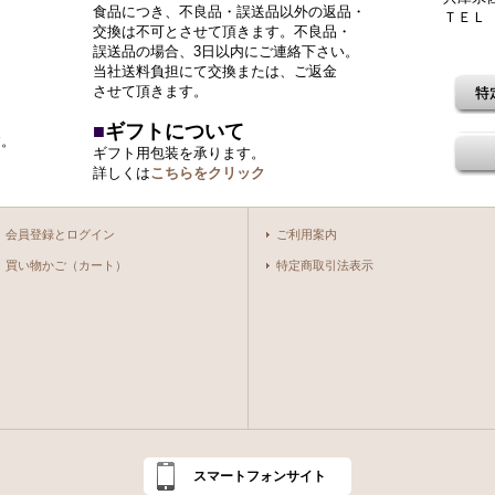
食品につき、不良品・誤送品以外の返品・
ＴＥＬ 0
交換は不可とさせて頂きます。不良品・
誤送品の場合、3日以内にご連絡下さい。
当社送料負担にて交換または、ご返金
させて頂きます。
■
ギフトについて
す。
ギフト用包装を承ります。
詳しくは
こちらをクリック
会員登録とログイン
ご利用案内
買い物かご（カート）
特定商取引法表示
スマートフォンサイト