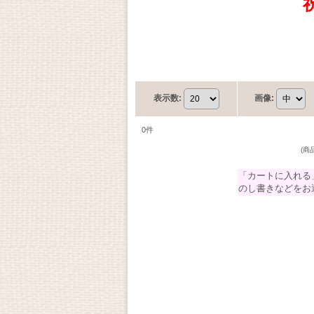
表示数
:
画像
:
0
件
(
「カートに入れる
のし書きなどをお