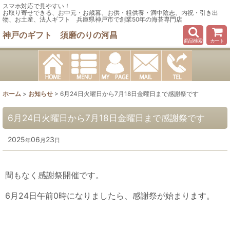
スマホ対応で見やすい！
お取り寄せできる、お中元・お歳暮、お供・粗供養・満中陰志、内祝・引き出
物、お土産、法人ギフト 兵庫県神戸市で創業50年の海苔専門店
神戸のギフト 須磨のりの河昌
商品検索
カート
ホーム
>
お知らせ
>
6月24日火曜日から7月18日金曜日まで感謝祭です
6月24日火曜日から7月18日金曜日まで感謝祭です
2025
06
23
年
月
日
間もなく感謝祭開催です。
6月24日午前0時になりましたら、感謝祭が始まります。